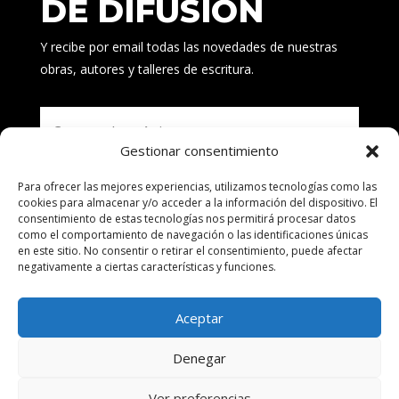
DE DIFUSIÓN
Y recibe por email todas las novedades de nuestras
obras, autores y talleres de escritura.
Gestionar consentimiento
Para ofrecer las mejores experiencias, utilizamos tecnologías como las
Suscribirse
cookies para almacenar y/o acceder a la información del dispositivo. El
consentimiento de estas tecnologías nos permitirá procesar datos
como el comportamiento de navegación o las identificaciones únicas
en este sitio. No consentir o retirar el consentimiento, puede afectar
negativamente a ciertas características y funciones.
Aceptar
Denegar
© ALEA BILBAO · Todos los derechos reservados –
Ver preferencias