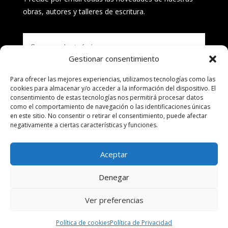
obras, autores y talleres de escritura.
Gestionar consentimiento
Para ofrecer las mejores experiencias, utilizamos tecnologías como las
Suscribirse
cookies para almacenar y/o acceder a la información del dispositivo. El
consentimiento de estas tecnologías nos permitirá procesar datos
como el comportamiento de navegación o las identificaciones únicas
en este sitio. No consentir o retirar el consentimiento, puede afectar
negativamente a ciertas características y funciones.
Aceptar
Denegar
© ALEA BILBAO · Todos los derechos reservados –
Ver preferencias
AVISO LEGAL
|
POLÍTICA DE PRIVACIDAD
|
POLÍTICA DE COOKIES
Política de cookies
Política de Privacidad