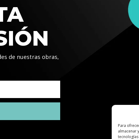
TA
SIÓN
des de nuestras obras,
Para ofrece
almacenar y
tecnologías