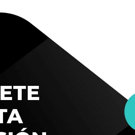
ETE
TA