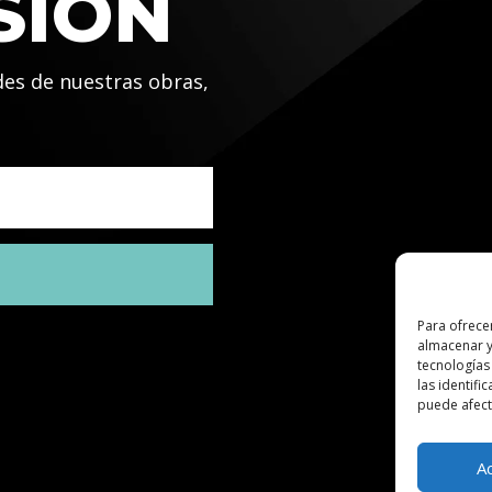
SIÓN
des de nuestras obras,
Para ofrece
almacenar y
tecnologías
las identifi
puede afecta
A