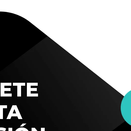
ETE
TA