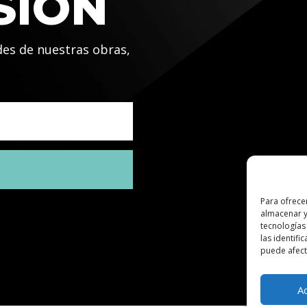
SIÓN
des de nuestras obras,
Para ofrece
almacenar y
tecnologías
las identifi
puede afecta
A