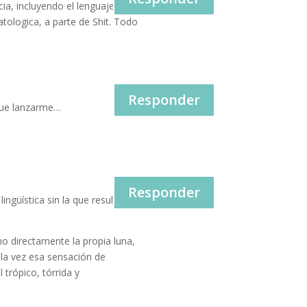
ia, incluyendo el lenguaje
tologica, a parte de Shit. Todo
Responder
 que lanzarme…
Responder
güística sin la que resultaría
ino directamente la propia luna,
a la vez esa sensación de
 trópico, tórrida y
.