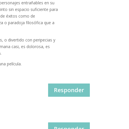
 personajes entrañables en su
into sin espacio suficiente para
o de éxitos como de
a o paradoja filosófica que a
, o divertido con peripecias y
umana casi, es dolorosa, es
.
na película.
Responder
Responder