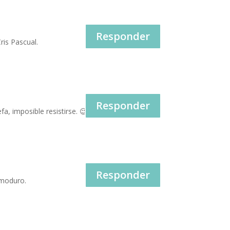
Responder
ris Pascual.
Responder
a, imposible resistirse. 😉
Responder
emoduro.