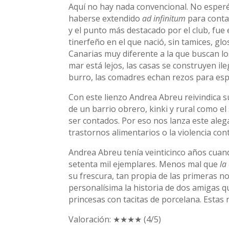
Aquí no hay nada convencional. No esperé
haberse extendido
ad infinitum
para contar
y el punto más destacado por el club, fue 
tinerfeño en el que nació, sin tamices, g
Canarias muy diferente a la que buscan los 
mar está lejos, las casas se construyen il
burro, las comadres echan rezos para espa
Con este lienzo Andrea Abreu reivindica su
de un barrio obrero, kinki y rural como e
ser contados. Por eso nos lanza este aleg
trastornos alimentarios o la violencia con
Andrea Abreu tenía veinticinco años cuand
setenta mil ejemplares. Menos mal que
la
su frescura, tan propia de las primeras no
personalísima la historia de dos amigas qu
princesas con tacitas de porcelana. Estas 
Valoración: ★★★★ (4/5)