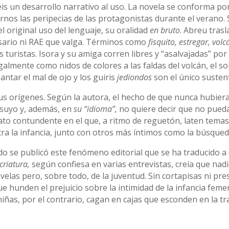
is un desarrollo narrativo al uso. La novela se conforma po
nos las peripecias de las protagonistas durante el verano. 
el original uso del lenguaje, su oralidad
en bruto
. Abreu trasl
losario ni RAE que valga. Términos como
fisquito, estregar, vol
turistas. Isora y su amiga corren libres y “asalvajadas” por u
egalmente como nidos de colores a las faldas del volcán, el so
ntar el mal de ojo y los guiris
jediondos
son el único suste
s orígenes. Según la autora, el hecho de que nunca hubiera l
l suyo y, además, en
su “idioma”,
no quiere decir que no pued
ato contundente en el que, a ritmo de reguetón, laten temas 
tra la infancia, junto con otros más íntimos como la búsqueda
o se publicó este fenómeno editorial que se ha traducido a
 criatura,
según confiesa en varias entrevistas, creía que nadie
velas pero, sobre todo, de la juventud. Sin cortapisas ni pr
e hunden el prejuicio sobre la intimidad de la infancia femen
niñas, por el contrario, cagan en cajas que esconden en la tr