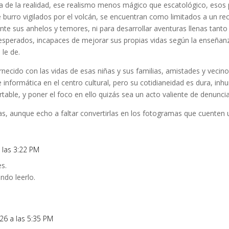
ca de la realidad, ese realismo menos mágico que escatológico, esos
e burro vigilados por el volcán, se encuentran como limitados a un rec
ente sus anhelos y temores, ni para desarrollar aventuras llenas tant
esperados, incapaces de mejorar sus propias vidas según la enseñanz
le de.
ecido con las vidas de esas niñas y sus familias, amistades y vecinos
 informática en el centro cultural, pero su cotidianeidad es dura, inh
rtable, y poner el foco en ello quizás sea un acto valiente de denuncia
as, aunque echo a faltar convertirlas en los fotogramas que cuenten u
 las 3:22 PM
es.
ndo leerlo.
26 a las 5:35 PM