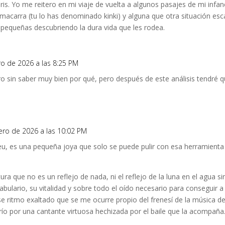
is. Yo me reitero en mi viaje de vuelta a algunos pasajes de mi infanc
macarra (tu lo has denominado kinki) y alguna que otra situación esca
 pequeñas descubriendo la dura vida que les rodea.
ro de 2026 a las 8:25 PM
bro sin saber muy bien por qué, pero después de este análisis tendré
rero de 2026 a las 10:02 PM
u, es una pequeña joya que solo se puede pulir con esa herramienta lin
ra que no es un reflejo de nada, ni el reflejo de la luna en el agua s
abulario, su vitalidad y sobre todo el oído necesario para conseguir 
e ritmo exaltado que se me ocurre propio del frenesí de la música del
ío por una cantante virtuosa hechizada por el baile que la acompaña