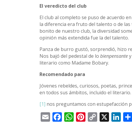
El veredicto del club
El club al completo se puso de acuerdo en 
la diferencia era fruto del talento o de la
bonito de nuestro club, la diversidad some
opinión más extendida fue la del talento.
Panza de burro gustó, sorprendió, hizo r
Nos bajó del pedestal de lo
bienpensante
literario como Madame Bobary.
Recomendado para
Jóvenes rebeldes, curiosos, poetas, prince
en todos sus ámbitos, incluido el literario.
[1]
nos preguntamos con estupefacción po
Email
Facebook
WhatsApp
Pinterest
Copy
X
Li
Link