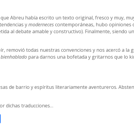
que Abreu había escrito un texto original, fresco y muy, muy
s tendencias y
moderneces
contemporáneas, hubo opiniones de
tida al debate amable y constructivo). Finalmente, siendo un
eír, removió todas nuestras convenciones y nos acercó a la
y
bienhablado
para darnos una bofetada y gritarnos que lo ki
sas de barrio y espíritus literariamente aventureros. Absten
r dichas traducciones…
nkedIn
Compartir