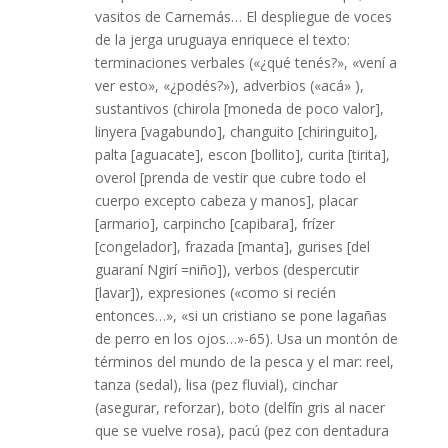
vasitos de Carnemás… El despliegue de voces
de la jerga uruguaya enriquece el texto:
terminaciones verbales («¿qué tenés?», «vení a
ver esto», «¿podés?»), adverbios («acá» ),
sustantivos (chirola [moneda de poco valor],
linyera [vagabundo], changuito [chiringuito],
palta [aguacate], escon [bollito], curita [tirita],
overol [prenda de vestir que cubre todo el
cuerpo excepto cabeza y manos], placar
[armario], carpincho [capibara], frízer
[congelador], frazada [manta], gurises [del
guaraní Ngirí =niño]), verbos (despercutir
[lavar]), expresiones («como si recién
entonces…», «si un cristiano se pone lagañas
de perro en los ojos…»-65). Usa un montón de
términos del mundo de la pesca y el mar: reel,
tanza (sedal), lisa (pez fluvial), cinchar
(asegurar, reforzar), boto (delfín gris al nacer
que se vuelve rosa), pacú (pez con dentadura