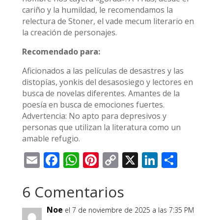
cariño y la humildad, le recomendamos la
relectura de Stoner, el vade mecum literario en
la creación de personajes.
Recomendado para:
Aficionados a las películas de desastres y las
distopías, yonkis del desasosiego y lectores en
busca de novelas diferentes. Amantes de la
poesía en busca de emociones fuertes.
Advertencia: No apto para depresivos y
personas que utilizan la literatura como un
amable refugio.
Email
Facebook
WhatsApp
Pinterest
Copy
X
LinkedI
Compa
Link
6 Comentarios
Noe
el 7 de noviembre de 2025 a las 7:35 PM