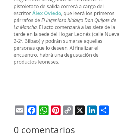
pistoletazo de salida correrá a cargo del
escritor
Álex Oviedo
, que leerá los primeros
párrafos de
El ingenioso hidalgo Don Quijote de
La Mancha
. El acto comenzará a las siete de la
tarde en la sede del Hogar Leonés (calle Nueva
2-2º. Bilbao) y podrán sumarse aquellas
personas que lo deseen. Al finalizar el
encuentro, habrá una degustación de
productos leoneses.
Email
Facebook
WhatsApp
Pinterest
Copy
X
LinkedI
Compa
Link
0 comentarios