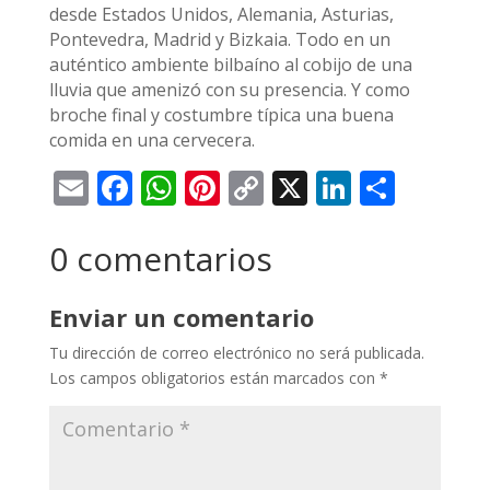
desde Estados Unidos, Alemania, Asturias,
Pontevedra, Madrid y Bizkaia. Todo en un
auténtico ambiente bilbaíno al cobijo de una
lluvia que amenizó con su presencia. Y como
broche final y costumbre típica una buena
comida en una cervecera.
Email
Facebook
WhatsApp
Pinterest
Copy
X
LinkedI
Compa
Link
0 comentarios
Enviar un comentario
Tu dirección de correo electrónico no será publicada.
Los campos obligatorios están marcados con
*