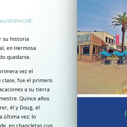
.eu/d/dhvLt4C
r su historia
al, en Hermosa
do quedarse.
primera vez el
 clase, fue el primero
acaciones a su tierra
imestre. Quince años
rer, él y Doug, el
a última vez; lo
de, en chancletas con