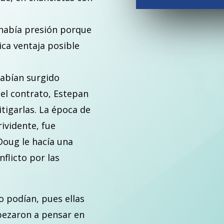
e había presión porque
ica ventaja posible
abían surgido
 el contrato, Estepan
tigarlas. La época de
rividente, fue
Doug le hacía una
flicto por las
 podían, pues ellas
ezaron a pensar en