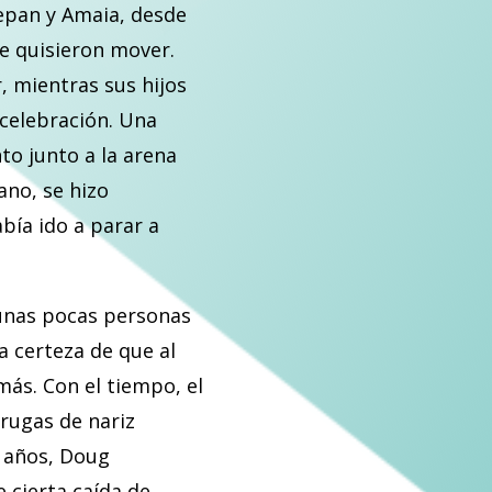
tepan y Amaia, desde
e quisieron mover.
r, mientras sus hijos
 celebración. Una
to junto a la arena
ano, se hizo
bía ido a parar a
 unas pocas personas
a certeza de que al
más. Con el tiempo, el
rrugas de nariz
e años, Doug
 cierta caída de