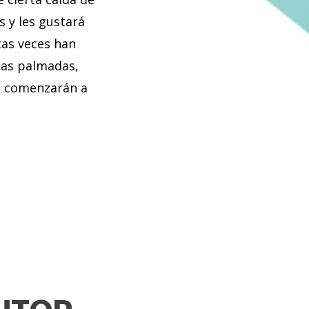
s y les gustará
tas veces han
nas palmadas,
go comenzarán a