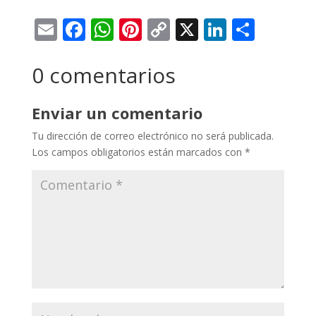
Email
Facebook
WhatsApp
Pinterest
Copy
X
LinkedI
Compa
Link
0 comentarios
Enviar un comentario
Tu dirección de correo electrónico no será publicada.
Los campos obligatorios están marcados con
*