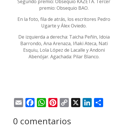
Segundo premio: Obsequio KAZETA. Tercer
premio: Obsequio BAO.
En la foto, fila de atrás, los escritores Pedro
Ugarte y Álex Oviedo.
De izquierda a derecha: Taicha Peñín, Idoia
Barrondo, Ana Arenaza, Iñaki Ateca, Nati
Esquiu, Lola López de Lacalle y Andoni
Abenójar. Agachada: Pilar Blanco.
Email
Facebook
WhatsApp
Pinterest
Copy
X
LinkedI
Compa
Link
0 comentarios