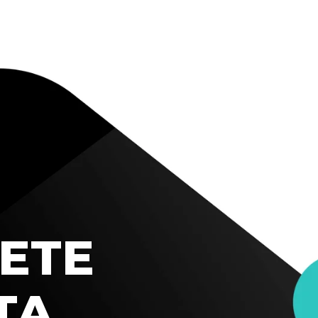
ETE
TA