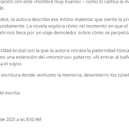
relación con este «hombre muy bueno» – como lo califica l
do.
ice, la autora describe ese íntimo malestar que siente la p
ofundamente. La novela explora cómo «el momento en que el
e ahí nos lleva por un viaje demoledor sobre cómo se perpetú
dad brutal con la que la autora retrata la paternidad tóxic
mo una extensión del «monstruo» paterno: «Al entrar al bañ
a el suyo».
de escritura donde «exhumo la memoria, desentierro los túne
e escrita.
o de 2025 a las 8:50 AM