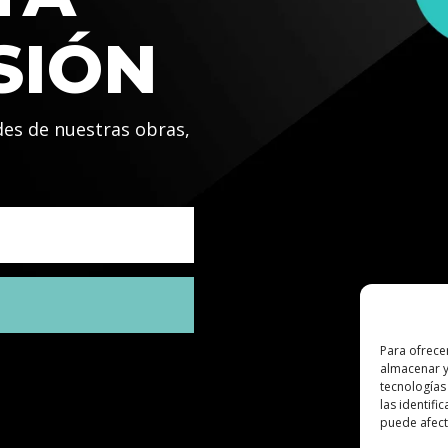
SIÓN
des de nuestras obras,
Para ofrece
almacenar y
tecnologías
las identifi
puede afecta