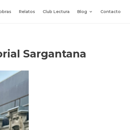
 obras
Relatos
Club Lectura
Blog
Contacto
orial Sargantana