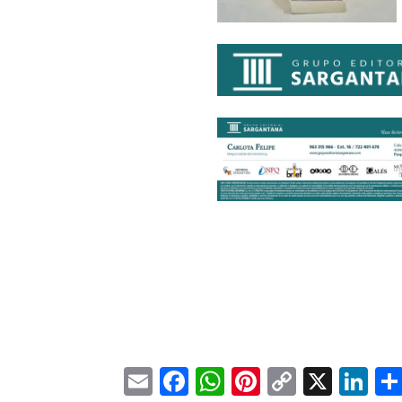
Email
Facebook
WhatsApp
Pinterest
Copy
X
Li