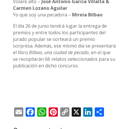
Volaré alto –
José Antonio Garcia Villalta &
Carmen Lozano Aguilar
Yo que soy una pecadora –
Mireia Bilbao
El día 26 de junio tendrá lugar la entrega de
premios y entre todos los participantes del
jurado popular se sorteará un premio
sorpresa. Además, ese mismo día se presentará
el libro
Bilbao, una ciudad de pecado
, en el que
se recopilarán 66 relatos seleccionados para su
publicación en dicho concurso.
Email
Facebook
WhatsApp
Pinterest
Copy
X
LinkedI
Compa
Link