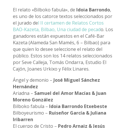
El relato «Bilboko fabula», de
Idoia Barrondo
,
es uno de los catorce textos seleccionados por
el jurado de
l II certamen de Relatos Cortos
BAO-Kazeta, Bilbao, Una ciudad de pecad
o. Los
ganadores están expuestos en el Café-Bar
Kazeta (Alameda San Mamés, 6 – Bilbao) para
que quien lo desee seleccione el relato del
público. Estos son los 14 relatos seleccionados
por Seve Calleja, Tomás Ondarra, Estudio El
Cajón, Joanes Urkixo y Félix Linares.
Ángel y demonio –
José Miguel Sánchez
Hernández
Ariadna –
Samuel del Amor Macías &
Juan
Moreno González
Bilboko fabula –
Idoia Barrondo Etxebeste
Bilboyeurismo –
Ruiseñor García & Juliana
Iribarren
El cuerpo de Cristo –
Pedro Arnaiz & Jesús