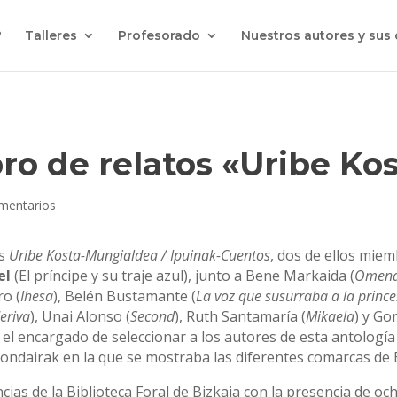
?
Talleres
Profesorado
Nuestros autores y sus
bro de relatos «Uribe K
mentarios
os
Uribe Kosta-Mungialdea / Ipuinak-Cuentos
, dos de ellos mie
el
(El príncipe y su traje azul), junto a Bene Markaida (
Omena
ro (
Ihesa
), Belén Bustamante (
La voz que susurraba a la princ
deriva
), Unai Alonso (
Second
), Ruth Santamaría (
Mikaela
) y Go
o el encargado de seleccionar a los autores de esta antología
ondairak en la que se mostraba las diferentes comarcas de Bi
ncias de la Biblioteca Foral de Bizkaia con la presencia de oc