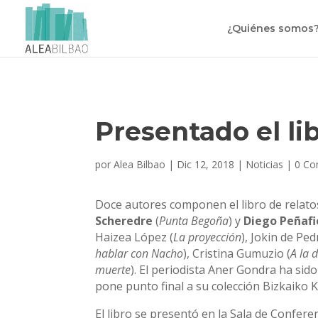
¿Quiénes somos
Presentado el li
por
Alea Bilbao
|
Dic 12, 2018
|
Noticias
|
0 Co
Doce autores componen el libro de relat
Scheredre
(
Punta Begoña
) y
Diego Peñafi
Haizea López (
La proyección
), Jokin de Ped
hablar con Nacho
), Cristina Gumuzio (
A la 
muerte
). El periodista Aner Gondra ha sid
pone punto final a su colección Bizkaiko K
El libro se presentó en la Sala de Confere