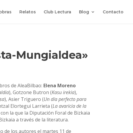
 obras
Relatos
Club Lectura
Blog
Contacto
osta-Mungialdea»
mbros de AleaBilbao:
Elena Moreno
ldia
), Gotzone Butron (
Kasu irekia
),
esa
), Asier Triguero (
Un día perfecto para
ntzal Elortegui Larrieta (
La avaricia de la
 con la que la Diputación Foral de Bizkaia
zkaia a través de la literatura.
ho de los autores el martes 11 de