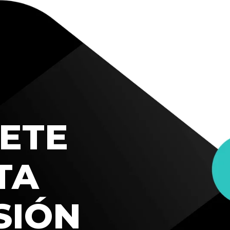
ETE
TA
SIÓN