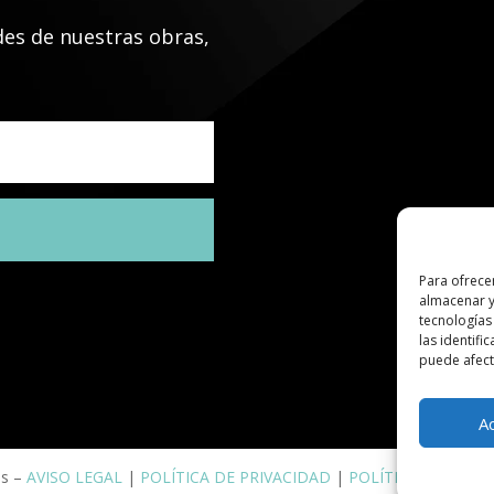
des de nuestras obras,
Para ofrece
almacenar y
tecnologías
las identifi
puede afecta
A
os –
AVISO LEGAL
|
POLÍTICA DE PRIVACIDAD
|
POLÍTICA DE COOK