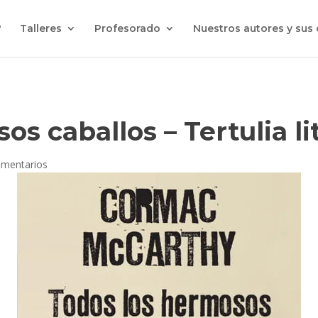
?
Talleres
Profesorado
Nuestros autores y sus
s caballos – Tertulia li
omentarios