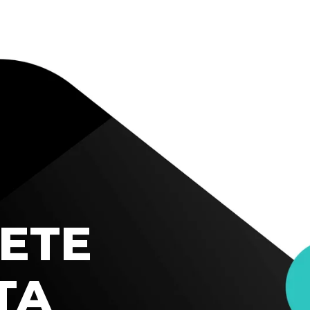
ETE
TA