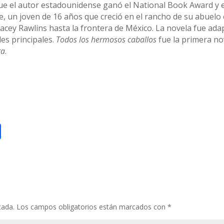
ue el autor estadounidense ganó el National Book Award y el
e, un joven de 16 años que creció en el rancho de su abuelo 
cey Rawlins hasta la frontera de México. La novela fue adap
es principales.
Todos los hermosos caballos
fue la primera nov
ra
.
nkedIn
Compartir
cada.
Los campos obligatorios están marcados con
*