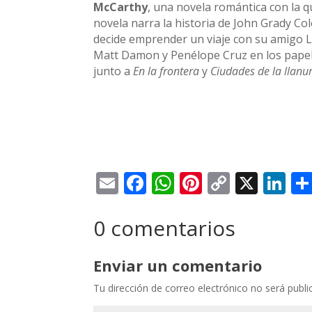
McCarthy
, una novela romántica con la q
novela narra la historia de John Grady Col
decide emprender un viaje con su amigo La
Matt Damon y Penélope Cruz en los papel
junto a
En la frontera
y
Ciudades de la llanu
Email
Facebook
WhatsApp
Pinterest
Copy
X
Li
Link
0 comentarios
Enviar un comentario
Tu dirección de correo electrónico no será publi