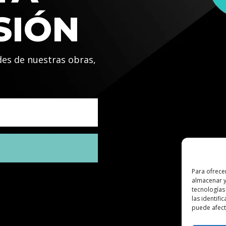
SIÓN
des de nuestras obras,
Para ofrece
almacenar y
tecnologías
las identifi
puede afecta